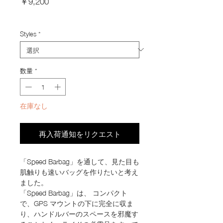
￥9,200
格
Import Taxes and Duties
Styles
*
数量
*
在庫なし
再入荷通知をリクエスト
「Speed Barbag」を通して、見た目も
肌触りも速いバッグを作りたいと考え
ました。
「Speed Barbag」は、 コンパクト
で、GPS マウントの下に完全に収ま
り、ハンドルバーのスペースを邪魔す