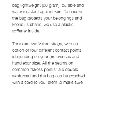
bag lightweight (60 gram), durable and
water-resistant against rain. To ensure
the bag protects your belongings and
keeps its shape, we use a plastic
stiffener inside.
There are two Velcro straps, with an
option of four different contact points
(depending on your preferences and
handlebar size). All the seams on
common “stress points” are double
reinforced and the bag can be attached
with a cord to your stem to make sure
everything stays in place
特徴
容量：0.8リットル
注文プロセス
寸法: 16 cm x 8 cm Ø
素材：ダイニーマ 2.92oz（本体外
すべてのバッグはオーダーメイドのた
側・側面）、X-Pac VX07（裏地）
配送料金