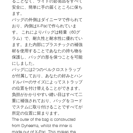
ることなく、ライドの必需品をすべて
安全に、簡単に手の届くところに保ち
ます。
バッグの外側はダイニーマで作られて
おり、内側はX-Pacで作られていま
す。 これによりバッグは軽量（60グ
ラム）で、耐久性と耐水性に優れてい
ます。また内部にプラスチックの補強
材を使用することであなたの持ち物を
保護し、バッグの形を保つことを可能
にしました。
バッグには2つのベルクロストラップ
が付属しており、あなたの好みとハン
ドルバーのサイズによってストラップ
の位置を付け替えることができます。
負担がかかりやすい縫い目はすべて二
重に補強されており、バッグをコード
でステムに取り付けることですべてが
所定の位置に留まります。
The outer of the bag is constructed
from Dyneema, whilst the inner is
made out of X-Pac. This makes the